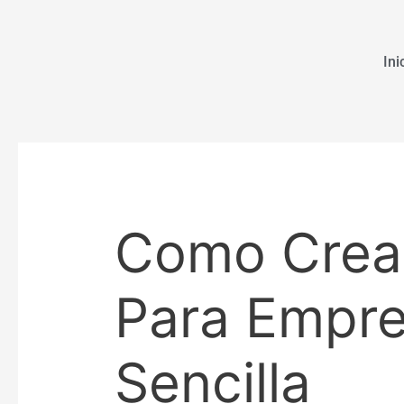
Ir
al
contenido
Ini
Navegación
de
entradas
Como Crear
Para Empre
Sencilla