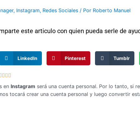
nager
,
Instagram
,
Redes Sociales
/ Por
Roberto Manuel
mparte este articulo con quien pueda serle de ayu
LinkedIn
Pinterest
Tumblr
V




a
os en
Instagram
será una cuenta personal. Por lo tanto, si 
l
nos tocará crear una cuenta personal y luego convertir es
o
r
a
d
o
c