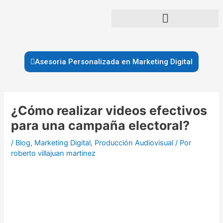
Ir
al
contenido
Asesoria Personalizada en Marketing Digital
Navegación
de
¿Cómo realizar videos efectivos
entradas
para una campaña electoral?
/
Blog
,
Marketing Digital
,
Producción Audiovisual
/ Por
roberto villajuan martinez