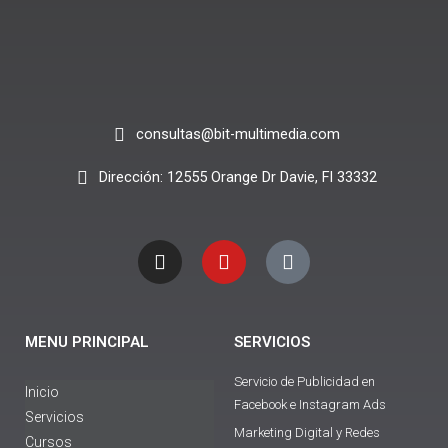
consultas@bit-multimedia.com
Dirección: 12555 Orange Dr Davie, Fl 33332
I
Y
T
n
o
i
s
u
k
t
t
t
a
u
o
g
b
k
MENU PRINCIPAL
SERVICIOS
r
e
a
Servicio de Publicidad en
m
Inicio
Facebook e Instagram Ads
Servicios
Marketing Digital y Redes
Cursos