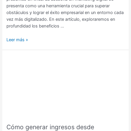
presenta como una herramienta crucial para superar
obstáculos y lograr el éxito empresarial en un entorno cada
vez más digitalizado. En este artículo, exploraremos en
profundidad los beneficios …
Leer más »
Cómo
generar
ingresos
desde
Instagram
Creación
y
Monetización
￼
Cómo generar ingresos desde