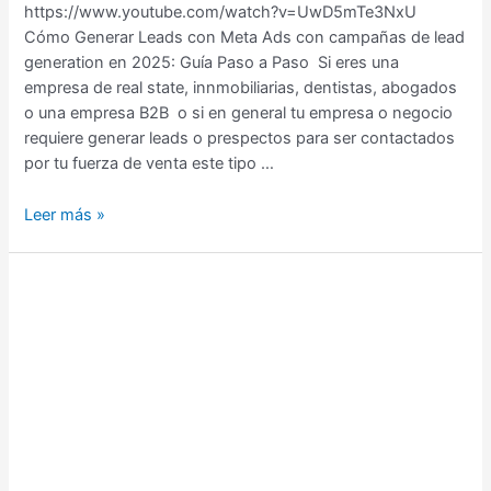
https://www.youtube.com/watch?v=UwD5mTe3NxU
Cómo Generar Leads con Meta Ads con campañas de lead
generation en 2025: Guía Paso a Paso Si eres una
empresa de real state, innmobiliarias, dentistas, abogados
o una empresa B2B o si en general tu empresa o negocio
requiere generar leads o prespectos para ser contactados
por tu fuerza de venta este tipo …
Leer más »
Cómo
Optimizar
las
Campañas
de
Google
Ads
para
Médicos