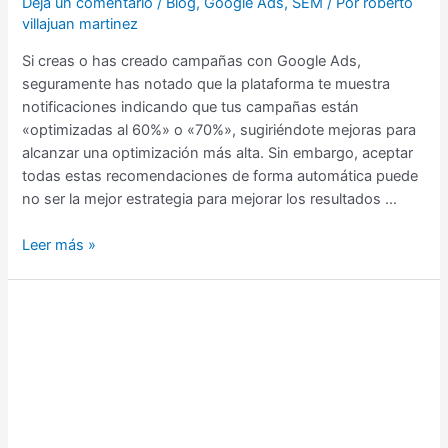
Deja un comentario
/
Blog
,
Google Ads
,
SEM
/ Por
roberto
villajuan martinez
Si creas o has creado campañas con Google Ads,
seguramente has notado que la plataforma te muestra
notificaciones indicando que tus campañas están
«optimizadas al 60%» o «70%», sugiriéndote mejoras para
alcanzar una optimización más alta. Sin embargo, aceptar
todas estas recomendaciones de forma automática puede
no ser la mejor estrategia para mejorar los resultados …
Leer más »
Enseñanzas
del
Posible
Bloqueo
de
TikTok