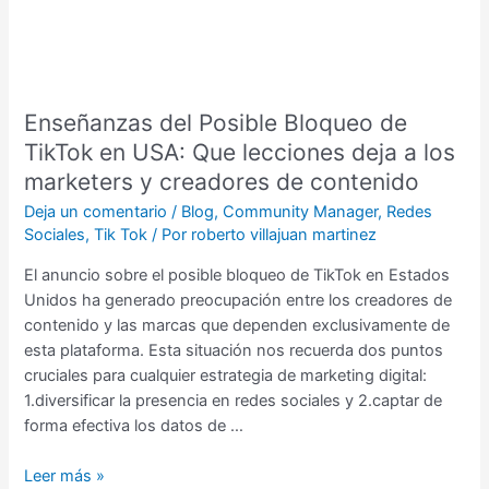
en
USA:
Que
lecciones
deja
Enseñanzas del Posible Bloqueo de
a
TikTok en USA: Que lecciones deja a los
los
marketers
marketers y creadores de contenido
y
Deja un comentario
/
Blog
,
Community Manager
,
Redes
creadores
Sociales
,
Tik Tok
/ Por
roberto villajuan martinez
de
El anuncio sobre el posible bloqueo de TikTok en Estados
contenido
Unidos ha generado preocupación entre los creadores de
contenido y las marcas que dependen exclusivamente de
esta plataforma. Esta situación nos recuerda dos puntos
cruciales para cualquier estrategia de marketing digital:
1.diversificar la presencia en redes sociales y 2.captar de
forma efectiva los datos de …
Leer más »