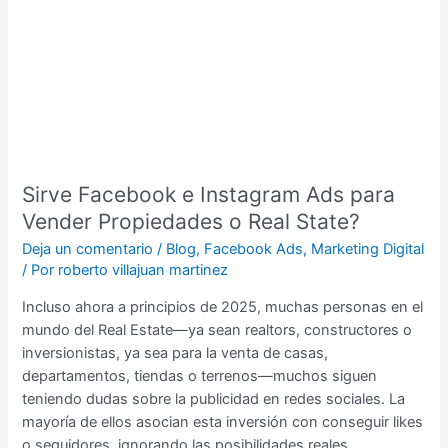
e
Instagram
Ads
para
Vender
Propiedades
o
Real
Sirve Facebook e Instagram Ads para
State?
Vender Propiedades o Real State?
Deja un comentario
/
Blog
,
Facebook Ads
,
Marketing Digital
/ Por
roberto villajuan martinez
Incluso ahora a principios de 2025, muchas personas en el
mundo del Real Estate—ya sean realtors, constructores o
inversionistas, ya sea para la venta de casas,
departamentos, tiendas o terrenos—muchos siguen
teniendo dudas sobre la publicidad en redes sociales. La
mayoría de ellos asocian esta inversión con conseguir likes
o seguidores, ignorando las posibilidades reales …