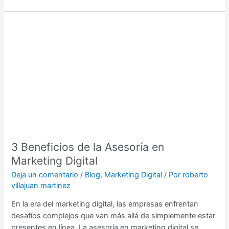
3
Beneficios
de
la
Asesoría
en
Marketing
Digital
3 Beneficios de la Asesoría en
Marketing Digital
Deja un comentario
/
Blog
,
Marketing Digital
/ Por
roberto
villajuan martinez
En la era del marketing digital, las empresas enfrentan
desafíos complejos que van más allá de simplemente estar
presentes en línea. La asesoría en marketing digital se