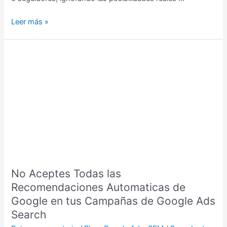
Leer más »
No
Aceptes
Todas
las
Recomendaciones
Automaticas
de
Google
en
tus
No Aceptes Todas las
Campañas
de
Recomendaciones Automaticas de
Google
Google en tus Campañas de Google Ads
Ads
Search
Search