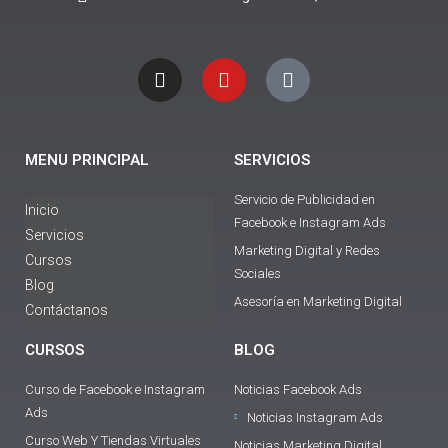
I
Y
T
n
o
i
s
u
k
t
t
t
a
u
o
g
b
k
MENU PRINCIPAL
SERVICIOS
r
e
a
Servicio de Publicidad en
m
Inicio
Facebook e Instagram Ads
Servicios
Marketing Digital y Redes
Cursos
Sociales
Blog
Asesoría en Marketing Digital
Contáctanos
CURSOS
BLOG
Curso de Facebook e Instagram
Noticias Facebook Ads
Ads
Noticias Instagram Ads
Curso Web Y Tiendas Virtuales
Noticias Marketing Digital