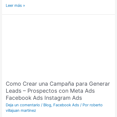
Leer más »
Como
Crear
una
Campaña
para
Generar
Leads
–
Prospectos
con
Como Crear una Campaña para Generar
Meta
Ads
Leads – Prospectos con Meta Ads
Facebook
Facebook Ads Instagram Ads
Ads
Deja un comentario
/
Blog
,
Facebook Ads
/ Por
roberto
Instagram
villajuan martinez
Ads