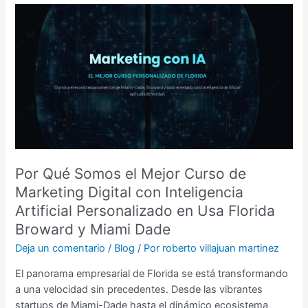
Por
Qué
Somos
el
Mejor
Curso
de
Marketing
Digital
con
Inteligencia
Por Qué Somos el Mejor Curso de
Artificial
Marketing Digital con Inteligencia
Personalizado
Artificial Personalizado en Usa Florida
en
Broward y Miami Dade
Usa
Florida
Deja un comentario
/
Blog
/ Por
roberto villajuan martinez
Broward
El panorama empresarial de Florida se está transformando
y
a una velocidad sin precedentes. Desde las vibrantes
Miami
startups de Miami-Dade hasta el dinámico ecosistema