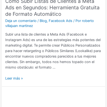
Cómo Subir Listas de Clientes a Meta
Gratuita
Ads en Segundos: Herramienta Gratuita
de
Formato
de Formato Automático
Automático
Deja un comentario
/
Blog
,
Facebook Ads
/ Por
roberto
villajuan martinez
Subir una lista de clientes a Meta Ads (Facebook e
Instagram Ads) es una de las estrategias más potentes del
marketing digital. Te permite crear Públicos Personalizados
para hacer retargeting o Públicos Similares (Lookalike) para
encontrar nuevos compradores parecidos a tus mejores
clientes. Sin embargo, todos nos hemos topado con el
mismo obstáculo: el formato …
Leer más »
Generador
de
Enlaces