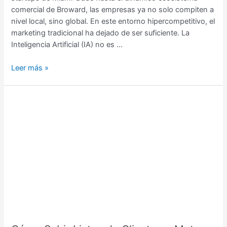
Dade
comercial de Broward, las empresas ya no solo compiten a
nivel local, sino global. En este entorno hipercompetitivo, el
marketing tradicional ha dejado de ser suficiente. La
Inteligencia Artificial (IA) no es …
Leer más »
Cómo
Subir
Listas
de
Clientes
a
Meta
Ads
en
Segundos:
Herramienta