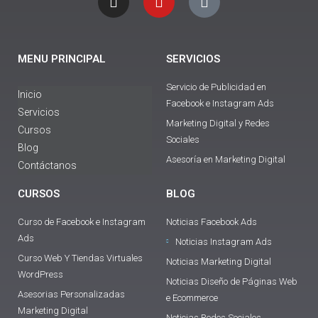
s
u
k
t
t
t
a
u
o
g
b
k
MENU PRINCIPAL
SERVICIOS
r
e
a
Servicio de Publicidad en
m
Inicio
Facebook e Instagram Ads
Servicios
Marketing Digital y Redes
Cursos
Sociales
Blog
Asesoría en Marketing Digital
Contáctanos
CURSOS
BLOG
Curso de Facebook e Instagram
Noticias Facebook Ads
Ads
Noticias Instagram Ads
Curso Web Y Tiendas Virtuales
Noticias Marketing Digital
WordPress
Noticias Diseño de Páginas Web
Asesorias Personalizadas
e Ecommerce
Marketing Digital
Noticias Redes Sociales