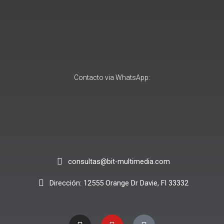
Contacto via WhatsApp:
consultas@bit-multimedia.com
Dirección: 12555 Orange Dr Davie, Fl 33332
I
Y
T
n
o
i