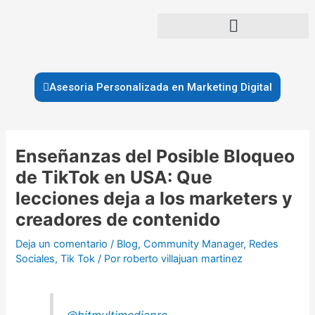
Ir
al
contenido
Asesoria Personalizada en Marketing Digital
Navegación
de
Enseñanzas del Posible Bloqueo
entradas
de TikTok en USA: Que
lecciones deja a los marketers y
creadores de contenido
Deja un comentario
/
Blog
,
Community Manager
,
Redes
Sociales
,
Tik Tok
/ Por
roberto villajuan martinez
@bitmultimediapro