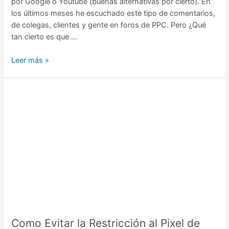
por Google o Youtube (buenas alternativas por cierto). En
los últimos meses he escuchado este tipo de comentarios,
de colegas, clientes y gente en foros de PPC. Pero ¿Qué
tan cierto es que …
Leer más »
Como
Evitar
la
Restricción
al
Pixel
de
Facebook
con
IOS14
de
Como Evitar la Restricción al Pixel de
Apple