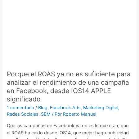
el
ROAS
ya
no
es
suficiente
para
analizar
el
rendimiento
Porque el ROAS ya no es suficiente para
de
analizar el rendimiento de una campaña
una
campaña
en Facebook, desde IOS14 APPLE
en
significado
Facebook,
1 comentario
/
Blog
,
Facebook Ads
,
Marketing Digital
,
desde
Redes Sociales
,
SEM
/ Por
Roberto Manuel
IOS14
APPLE
Que las campañas de Facebook ya no es lo que eran, que
significado
el ROAS ha caído desde IOS14, que mejor hago publicidad