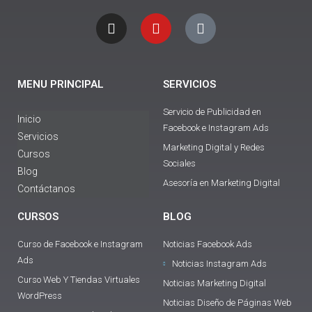
I
Y
T
n
o
i
s
u
k
t
t
t
a
u
o
g
b
k
MENU PRINCIPAL
SERVICIOS
r
e
a
Servicio de Publicidad en
m
Inicio
Facebook e Instagram Ads
Servicios
Marketing Digital y Redes
Cursos
Sociales
Blog
Asesoría en Marketing Digital
Contáctanos
CURSOS
BLOG
Curso de Facebook e Instagram
Noticias Facebook Ads
Ads
Noticias Instagram Ads
Curso Web Y Tiendas Virtuales
Noticias Marketing Digital
WordPress
Noticias Diseño de Páginas Web