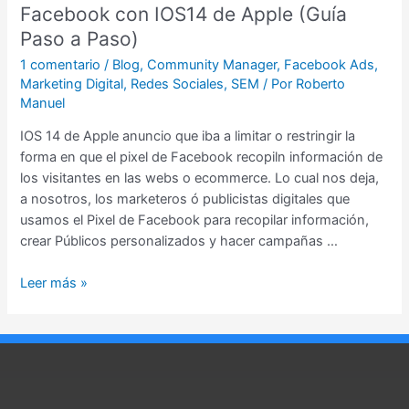
Facebook con IOS14 de Apple (Guía
(Guía
Paso
Paso a Paso)
a
1 comentario
/
Blog
,
Community Manager
,
Facebook Ads
,
Paso)
Marketing Digital
,
Redes Sociales
,
SEM
/ Por
Roberto
Manuel
IOS 14 de Apple anuncio que iba a limitar o restringir la
forma en que el pixel de Facebook recopiln información de
los visitantes en las webs o ecommerce. Lo cual nos deja,
a nosotros, los marketeros ó publicistas digitales que
usamos el Pixel de Facebook para recopilar información,
crear Públicos personalizados y hacer campañas …
Leer más »