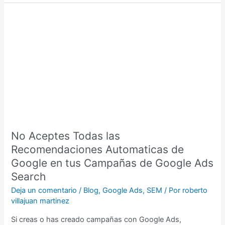
No
Aceptes
Todas
las
Recomendaciones
Automaticas
de
Google
en
tus
No Aceptes Todas las
Campañas
de
Recomendaciones Automaticas de
Google
Google en tus Campañas de Google Ads
Ads
Search
Search
Deja un comentario
/
Blog
,
Google Ads
,
SEM
/ Por
roberto
villajuan martinez
Si creas o has creado campañas con Google Ads,