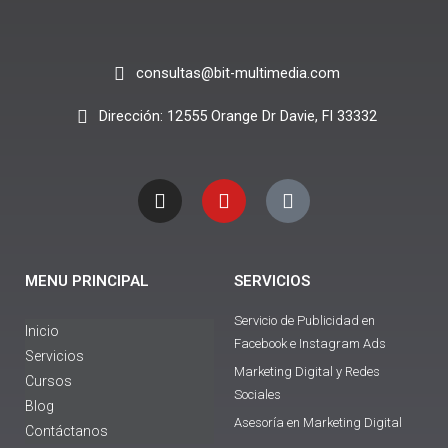
consultas@bit-multimedia.com
Dirección: 12555 Orange Dr Davie, Fl 33332
I
Y
T
n
o
i
s
u
k
t
t
t
a
u
o
g
b
k
MENU PRINCIPAL
SERVICIOS
r
e
a
Servicio de Publicidad en
m
Inicio
Facebook e Instagram Ads
Servicios
Marketing Digital y Redes
Cursos
Sociales
Blog
Asesoría en Marketing Digital
Contáctanos