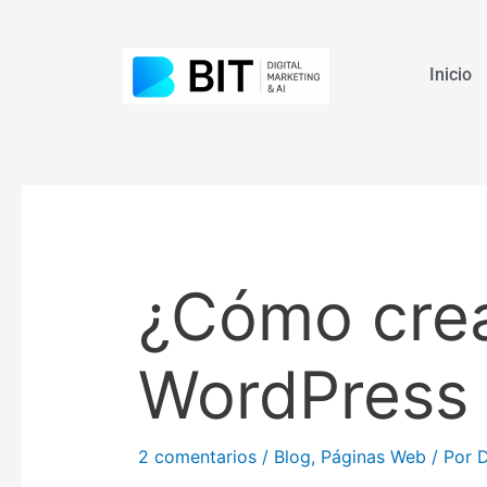
Ir
al
contenido
Inicio
Navegación
de
entradas
¿Cómo crea
WordPress 
2 comentarios
/
Blog
,
Páginas Web
/ Por
D