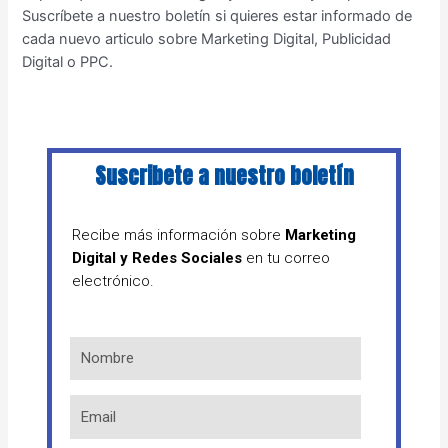
Suscríbete a nuestro boletín si quieres estar informado de
cada nuevo articulo sobre Marketing Digital, Publicidad
Digital o PPC.
Suscribete a nuestro boletín
Recibe más información sobre
Marketing
Digital y Redes Sociales
en tu correo
electrónico.
N
o
m
E
b
m
r