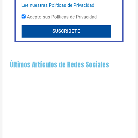
a
e
Lee nuestras Políticas de Privacidad
i
l
a
Acepto sus Políticas de Privacidad
c
e
SUSCRIBETE
p
t
o
Últimos Artículos de Redes Sociales