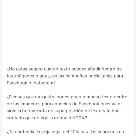
l
o
r
a
d
o
c
o
n
5
¿No estás seguro cuanto texto puedes añadir dentro de
d
tus imágenes o artes, en las campañas publicitarias para
e
Facebook o Instagram?
5
¿Piensas que da igual si pones poco o mucho texto dentro
de tus imágenes para anuncios de Facebook pues ya ni
sirve la herramienta de superposición de texto y te han
contado que no rige la norma del 20%?
¿Te confundía la vieja regla del 20% para las imágenes en