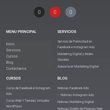
I
Y
T
n
o
i
s
u
k
t
t
t
a
u
o
g
b
k
MENU PRINCIPAL
SERVICIOS
r
e
a
Servicio de Publicidad en
m
Inicio
Facebook e Instagram Ads
Servicios
Marketing Digital y Redes
Cursos
Sociales
Blog
Asesoría en Marketing Digital
Contáctanos
CURSOS
BLOG
Curso de Facebook e Instagram
Noticias Facebook Ads
Ads
Noticias Instagram Ads
Curso Web Y Tiendas Virtuales
Noticias Marketing Digital
WordPress
Noticias Diseño de Páginas Web