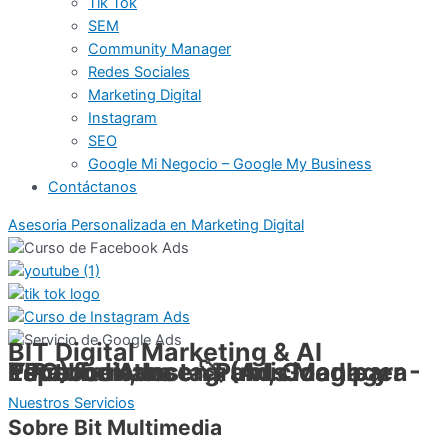
Tik Tok
SEM
Community Manager
Redes Sociales
Marketing Digital
Instagram
SEO
Google Mi Negocio – Google My Business
Contáctanos
Asesoria Personalizada en Marketing Digital
BIT Digital Marketing & AI
Especialistas en Publicidad para Facebook, Instagram, Google y Youtube Ads.
+ Performance 🚀 (Ads Manager - PPC)
Nuestros Servicios
Sobre Bit Multimedia